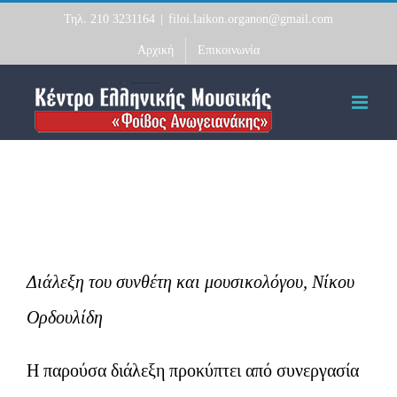
Skip
Τηλ. 210 3231164
|
filoi.laikon.organon@gmail.com
to
Αρχική
Επικοινωνία
content
Διάλεξη του συνθέτη και μουσικολόγου, Νίκου
Ορδουλίδη
Η παρούσα διάλεξη προκύπτει από συνεργασία