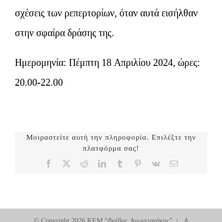
σχέσεις των ρεπερτορίων, όταν αυτά εισήλθαν
στην σφαίρα δράσης της.
Ημερομηνία: Πέμπτη 18 Απριλίου 2024, ώρες:
20.00-22.00
Μοιραστείτε αυτή την πληροφορία. Επιλέξτε την
πλατφόρμα σας!
Facebook
X
Reddit
LinkedIn
Tumblr
Pinterest
Vk
Email
© Copyright
2026 ΚΕΜ "Φοίβος Ανωγειανάκης" | A