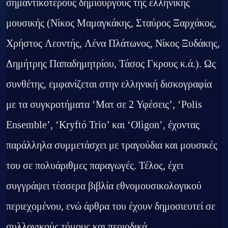
σημαντικότερους δημιουργούς της ελληνικής
μουσικής (Νίκος Μαμαγκάκης, Σταύρος Ξαρχάκος,
Χρήστος Λεοντής, Λένα Πλάτωνος, Νίκος Ξυδάκης,
Δημήτρης Παπαδημητρίου, Τάσος Γκρους κ.ά.). Ως
συνθέτης, εμφανίζεται στην ελληνική δισκογραφία
με τα συγκροτήματα ‘Ματ σε 2 Υφέσεις’, ‘Polis
Ensemble’, ‘Kryftó Trio’ και ‘Olìgon’, έχοντας
παράλληλα συμμετάσχει με τραγούδια και μουσικές
του σε πολυάριθμες παραγωγές. Τέλος, έχει
συγγράψει τέσσερα βιβλία εθνομουσικολογικού
περιεχομένου, ενώ άρθρα του έχουν δημοσιευτεί σε
συλλογικούς τόμους και περιοδικά.