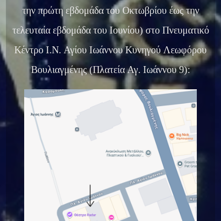
την πρώτη εβδομάδα του Οκτωβρίου έως την
τελευταία εβδομάδα του Ιουνίου) στο Πνευματικό
Κέντρο Ι.Ν. Αγίου Ιωάννου Κυνηγού Λεωφόρου
Βουλιαγμένης (Πλατεία Αγ. Ιωάννου 9):