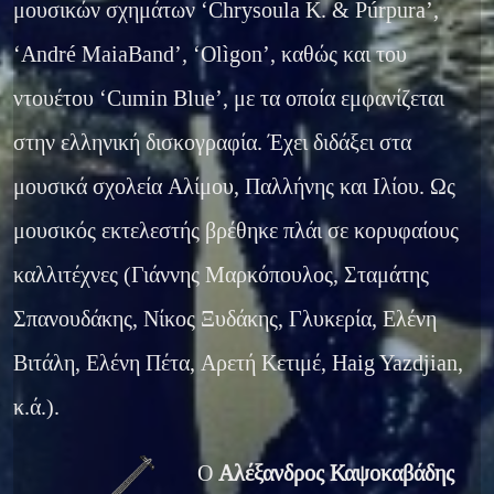
μουσικών σχημάτων ‘Chrysoula K. & Púrpura’
,
‘André MaiaBand’
,
‘Olìgon’, καθώς και του
ντουέτου ‘Cumin Blue’, με τα οποία εμφανίζεται
στην ελληνική δισκογραφία. Έχει διδάξει στα
μουσικά σχολεία Αλίμου, Παλλήνης και Ιλίου. Ως
μουσικός εκτελεστής βρέθηκε πλάι σε κορυφαίους
καλλιτέχνες (Γιάννης Μαρκόπουλος, Σταμάτης
Σπανουδάκης, Νίκος Ξυδάκης, Γλυκερία, Ελένη
Βιτάλη, Ελένη Πέτα, Αρετή Κετιμέ, Haig Yazdjian,
κ.ά.).
Ο
Αλέξανδρος Καψοκαβάδης