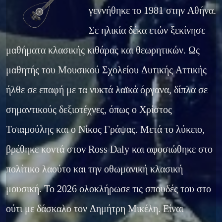
γεννήθηκε το 1981 στην Αθήνα.
Σε ηλικία δέκα ετών ξεκίνησε
μαθήματα κλασικής κιθάρας και θεωρητικών. Ως
μαθητής του Μουσικού Σχολείου Δυτικής Αττικής
ήλθε σε επαφή με τα νυκτά λαϊκά όργανα, δίπλα σε
σημαντικούς δεξιοτέχνες, όπως o Χρίστος
Τσιαμούλης και ο Νίκος Γράψας. Μετά το λύκειο,
βρέθηκε κοντά στον Ross Daly και αφοσιώθηκε στο
πολίτικο λαούτο και την οθωμανική κλασική
μουσική. Το 2026 ολοκλήρωσε τις σπουδές του στο
ούτι με δάσκαλο τον Δημήτρη Μικέλη. Είναι