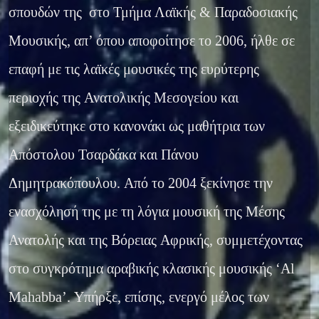
σπουδών της στο Τμήμα Λαϊκής & Παραδοσιακής
Μουσικής, απ’ όπου αποφοίτησε το 2006, ήλθε σε
επαφή με τις λαϊκές μουσικές της ευρύτερης
περιοχής της Ανατολικής Μεσογείου και
εξειδικεύτηκε στο κανονάκι ως μαθήτρια των
Απόστολου Τσαρδάκα και Πάνου
Δημητρακόπουλου. Από το 2004 ξεκίνησε την
ενασχόλησή της με τη λόγια μουσική της Μέσης
Ανατολής και της Βόρειας Αφρικής, συμμετέχοντας
στο συγκρότημα αραβικής κλασικής μουσικής ‘Al
Mahabba’. Υπήρξε, επίσης, ενεργό μέλος των