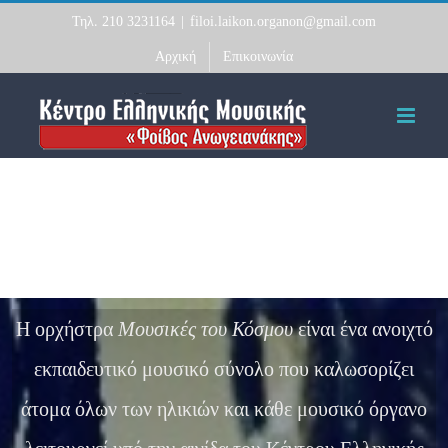
Skip
Τηλ. 210 3231164
|
filoi.laikon.organon@gmail.com
to
Αρχική
Επικοινωνία
content
Η ορχήστρα
Μουσικές του Κόσμου
είναι ένα ανοιχτό
εκπαιδευτικό μουσικό σύνολο που καλωσορίζει
άτομα όλων των ηλικιών και κάθε μουσικό όργανο