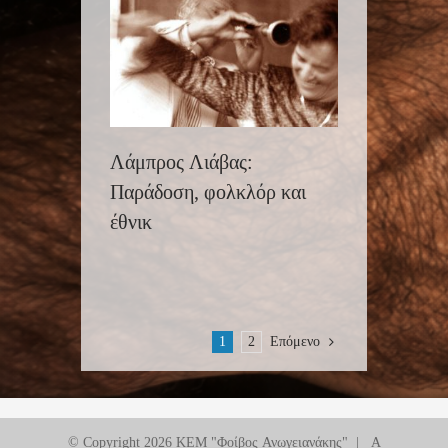
Λάμπρος Λιάβας:
Παράδοση, φολκλόρ και
έθνικ
1
2
Επόμενο
© Copyright
2026 ΚΕΜ "Φοίβος Ανωγειανάκης" | A