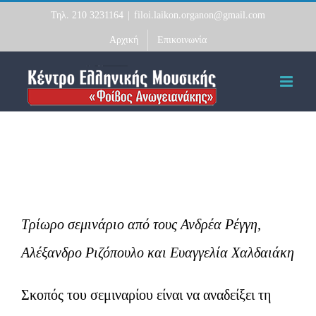
Skip
Τηλ. 210 3231164
|
filoi.laikon.organon@gmail.com
to
Αρχική
Επικοινωνία
content
Τρίωρο σεμινάριο από τους Ανδρέα Ρέγγη,
Αλέξανδρο Ριζόπουλο και Ευαγγελία Χαλδαιάκη
Σκοπός του σεμιναρίου είναι να αναδείξει τη