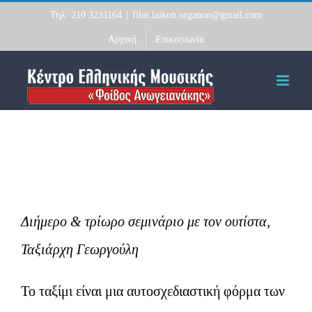
Skip
Τηλ. 210 3231164
|
filoi.laikon.organon@gmail.com
to
Αρχική
Επικοινωνία
content
Διήμερο & τρίωρο σεμινάριο με τον ουτίστα,
Ταξιάρχη Γεωργούλη
Το ταξίμι είναι μια αυτοσχεδιαστική φόρμα των