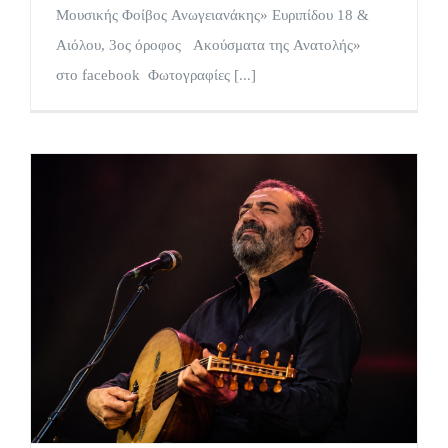
Μουσικής Φοίβος Ανωγειανάκης» Ευριπίδου 18 &
Αιόλου, 3ος όροφος Ακούσματα της Ανατολής»
στο facebook Φωτογραφίες [...]