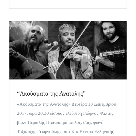
“Ακούσματα της Ανατολής”
«Ακούσματα της Ανατολής» Δευτέρα 18 Δεκεμβρίου
2017, ώρα 20.30 είσοδος ελεύθερη Γιώργος Ψάλτης:
βιολί Περικλής Παπαπετρόπουλος: σάζι, φωνή
Ταξιάρχης Γεωργούλης: ούτι Στο Κέντρο Ελληνικής