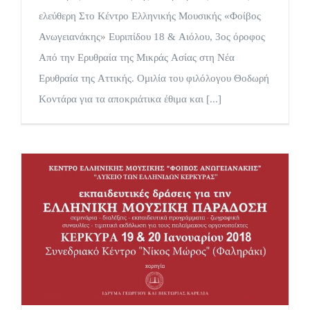
ελεύθερη Στο Κέντρο Ελληνικής Μουσικής «Φοίβος
Ανωγειανάκης» Ευριπίδου 18 & Αιόλου, 3ος όροφος
Από την Ερυθραία της Μικράς Ασίας στη Νέα
Ερυθραία της Αττικής. Ομιλία του φιλόλογου Θοδωρή
Κοντάρα για τα αποκριάτικα έθιμα και [...]