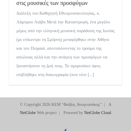
στις μουσικές των προσφύγων
Διάλεξη του Καθηγητή Εθνομουσικολογίας, κ.
Λάμπρου Λιάβα Μετά την Καταστροφή, ένα μεγάλο
μέρος από την ελληνική μουσική παράδοση της Ιωνίας
(με επίκεντρο τη Σμύρνη) μεταφέρθηκε στην Αθήνα
και τον Πειραιά, αποτυπώνοντας το τραύμα της
απώλειας αλλά και την ανάγκη των προσφύγων να
ξαναστήσουν τη ζωή τους. Το σμυρναίικο ύφος
επιβλήθηκε στη δισκογραφία (που τότε [...]
© Copyright
2026 ΚΕΜ "Φοίβος Ανωγειανάκης" | A
NetGlobe
Web project | Powered by
NetGlobe Cloud
Facebook