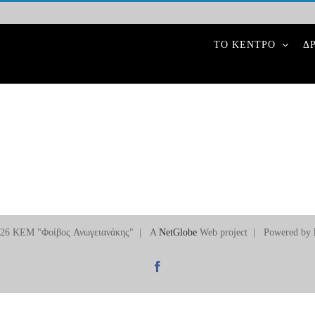
ΤΟ ΚΕΝΤΡΟ
Δ
026 ΚΕΜ "Φοίβος Ανωγειανάκης" | A
NetGlobe
Web project | Powered by
Facebook