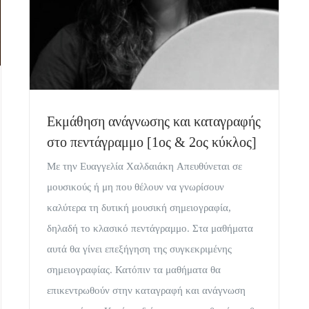
Εκμάθηση ανάγνωσης και καταγραφής
στο πεντάγραμμο [1ος & 2ος κύκλος]
Με την Ευαγγελία Χαλδαιάκη Απευθύνεται σε
μουσικούς ή μη που θέλουν να γνωρίσουν
καλύτερα τη δυτική μουσική σημειογραφία,
δηλαδή το κλασικό πεντάγραμμο. Στα μαθήματα
αυτά θα γίνει επεξήγηση της συγκεκριμένης
σημειογραφίας. Κατόπιν τα μαθήματα θα
επικεντρωθούν στην καταγραφή και ανάγνωση