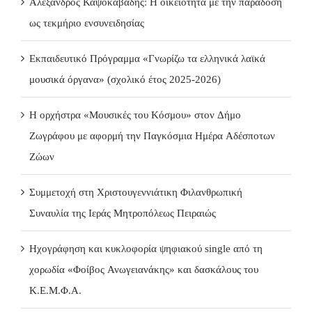
Αλέξανδρος Καψοκαβάδης: Η οικειότητα με την παράδοση
ως τεκμήριο ενσυνειδησίας
Εκπαιδευτικό Πρόγραμμα «Γνωρίζω τα ελληνικά λαϊκά
μουσικά όργανα» (σχολικό έτος 2025-2026)
Η ορχήστρα «Μουσικές του Κόσμου» στον Δήμο
Ζωγράφου με αφορμή την Παγκόσμια Ημέρα Αδέσποτων
Ζώων
Συμμετοχή στη Χριστουγεννιάτικη Φιλανθρωπική
Συναυλία της Ιεράς Μητροπόλεως Πειραιώς
Ηχογράφηση και κυκλοφορία ψηφιακού single από τη
χορωδία «Φοίβος Ανωγειανάκης» και δασκάλους του
Κ.Ε.Μ.Φ.Α.