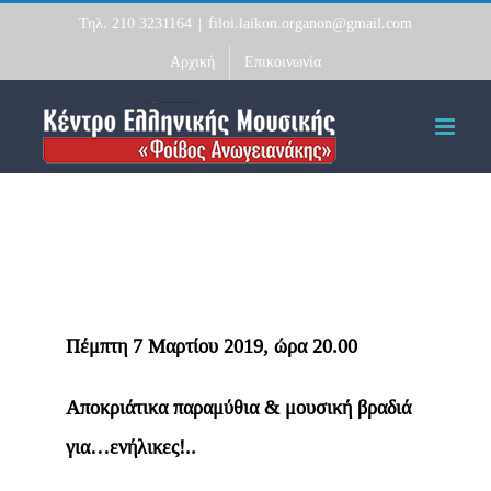
Skip
Τηλ. 210 3231164
|
filoi.laikon.organon@gmail.com
to
Αρχική
Επικοινωνία
content
Πέμπτη 7 Μαρτίου 2019, ώρα 20.00
Αποκριάτικα παραμύθια & μουσική βραδιά
για…ενήλικες!..