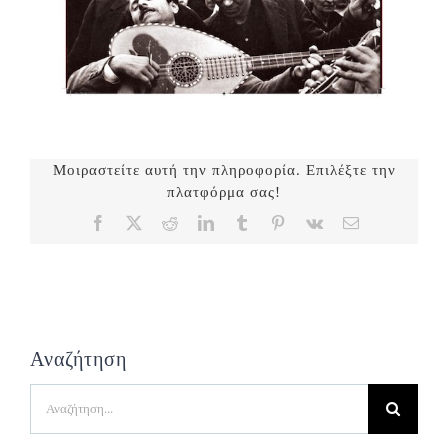
Μοιραστείτε αυτή την πληροφορία. Επιλέξτε την
πλατφόρμα σας!
Facebook
X
Reddit
LinkedIn
Tumblr
Pinterest
Vk
Email
Αναζήτηση
Search
for: