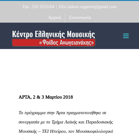
Skip
Τηλ. 210 3231164
|
filoi.laikon.organon@gmail.com
to
Αρχική
Επικοινωνία
content
AΡΤΑ, 2 & 3 Μαρτίου 2018
Το πρόγραμμα στην Άρτα πραγματοποιήθηκε σε
συνεργασία με το Τμήμα Λαϊκής και Παραδοσιακής
Μουσικής – TEI Ηπείρου, τον Μουσικοφιλολογικό