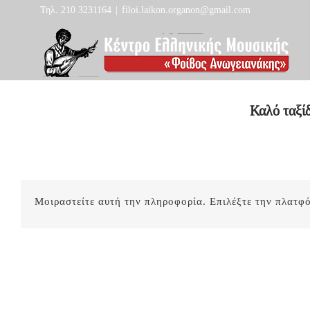
Skip
Τηλ. 210 3231164
|
filoi.laikon.organon@gmail.com
to
content
Καλό ταξίδ
Μοιραστείτε αυτή την πληροφορία. Επιλέξτε την πλατφ