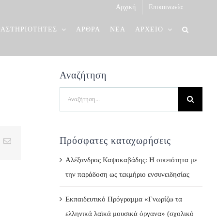
Αρχική
Επικοινωνία
ΡΑΣΤΗΡΙΟΤΗΤΕΣ
ΑΡΘΡΑ
ΝΕΑ
ΑΡΧΕΙΟ
Αναζήτηση
Search
for:
Πρόσφατες καταχωρήσεις
t
k
Email
Αλέξανδρος Καψοκαβάδης: Η οικειότητα με
την παράδοση ως τεκμήριο ενσυνειδησίας
Εκπαιδευτικό Πρόγραμμα «Γνωρίζω τα
ελληνικά λαϊκά μουσικά όργανα» (σχολικό