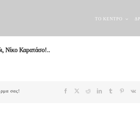
ΤΟ ΚΕΝΤΡΟ
Δ
ι, Νίκο Καρατάσο!..
Facebook
X
Reddit
LinkedIn
Tumblr
Pinteres
V
όρμα σας!