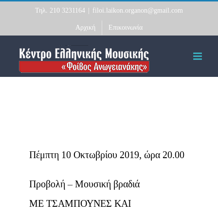
Skip
Τηλ. 210 3231164
|
filoi.laikon.organon@gmail.com
to
Αρχική
Επικοινωνία
content
Πέμπτη 10 Οκτωβρίου 2019, ώρα 20.00
Προβολή – Μουσική βραδιά
ΜΕ ΤΣΑΜΠΟΥΝΕΣ ΚΑΙ