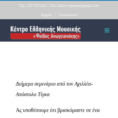
Skip
Τηλ. 210 3231164
|
filoi.laikon.organon@gmail.com
to
Αρχική
Επικοινωνία
content
Διήμερο σεμινάριο από τον Αχιλλέα-
Απόστολο Τίγκα
Ας υποθέσουμε ότι βρισκόμαστε σε ένα