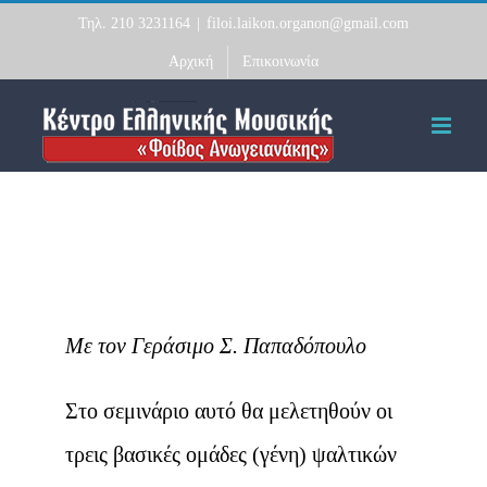
Skip
Τηλ. 210 3231164
|
filoi.laikon.organon@gmail.com
to
Αρχική
Επικοινωνία
content
Mε τον Γεράσιμο Σ. Παπαδόπουλο
Στο σεμινάριο αυτό θα μελετηθούν οι
τρεις βασικές ομάδες (γένη) ψαλτικών