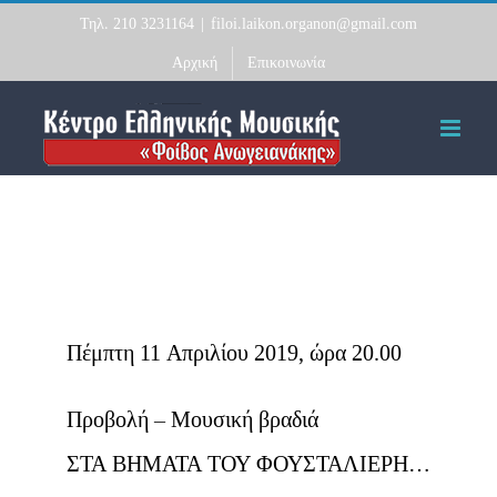
Skip
Τηλ. 210 3231164
|
filoi.laikon.organon@gmail.com
to
Αρχική
Επικοινωνία
content
Πέμπτη 11 Απριλίου 2019, ώρα 20.00
Προβολή – Μουσική βραδιά
ΣΤΑ ΒΗΜΑΤΑ ΤΟΥ ΦΟΥΣΤΑΛΙΕΡΗ…