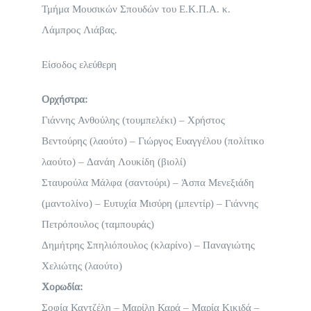
Τμήμα Μουσικών Σπουδών του Ε.Κ.Π.Α. κ.
Λάμπρος Λιάβας
.
Είσοδος ελεύθερη
Ορχήστρα:
Γιάννης Ανθούλης (τουμπελέκι) –
Χρήστος
Βεντούρης (λαούτο) – Γιώργος Ευαγγέλου (πολίτικο
λαούτο) – Δανάη Λουκίδη (βιολί)
Σταυρούλα Μάλφα (σαντούρι) – Άσπα Μενεξιάδη
(μαντολίνο) –
Ευτυχία Μισύρη (μπεντίρ) –
Γιάννης
Πετρόπουλος (ταμπουράς)
Δημήτρης Σπηλιόπουλος (κλαρίνο) –
Παναγιώτης
Χελιώτης (λαούτο)
Χορωδία:
Σοφία Καντζέλη –
Μαρίλη Καρά –
Μαρία Κικιδά –