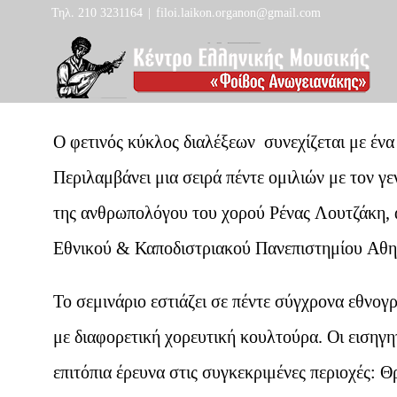
Skip
Τηλ. 210 3231164
|
filoi.laikon.organon@gmail.com
to
content
Ο φετινός κύκλος διαλέξεων συνεχίζεται με ένα
Περιλαμβάνει μια σειρά πέντε ομιλιών με τον γε
της ανθρωπολόγου του χορού Ρένας Λουτζάκη,
Εθνικού & Καποδιστριακού Πανεπιστημίου Αθη
Το σεμινάριο εστιάζει σε πέντε σύγχρονα εθνογ
με διαφορετική χορευτική κουλτούρα. Οι εισηγ
επιτόπια έρευνα στις συγκεκριμένες περιοχές: