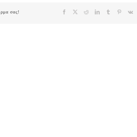
Facebook
X
Reddit
LinkedIn
Tumblr
Pinteres
V
όρμα σας!