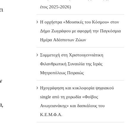
έτος 2025-2026)
ει
Η ορχήστρα «Μουσικές του Κόσμου» στον
Δήμο Ζωγράφου με αφορμή την Παγκόσμια
Ημέρα Αδέσποτων Ζώων
Συμμετοχή στη Χριστουγεννιάτικη
Φιλανθρωπική Συναυλία της Ιεράς
Μητροπόλεως Πειραιώς
ν
Ηχογράφηση και κυκλοφορία ψηφιακού
single από τη χορωδία «Φοίβος
α,
Ανωγειανάκης» και δασκάλους του
Κ.Ε.Μ.Φ.Α.