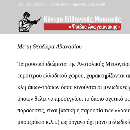
Skip
Τηλ. 210 3231164
|
filoi.laikon.organon@gmail.com
to
content
Με τη Θεοδώρα Αθανασίου
Τα μουσικά ιδιώματα της Ανατολικής Μεσογείου
ευρύτερου ελλαδικού χώρου, χαρακτηρίζονται α
κλιμάκων-τρόπων όπου κινούνται οι μελωδικές 
όποιον θέλει να προσεγγίσει το όποιο σχετικό ρ
παραδόσεις, είναι βασική η παρουσία των «λαου
μπουζούκια κ.λπ.) ως όργανα όχι μόνο μελωδικά