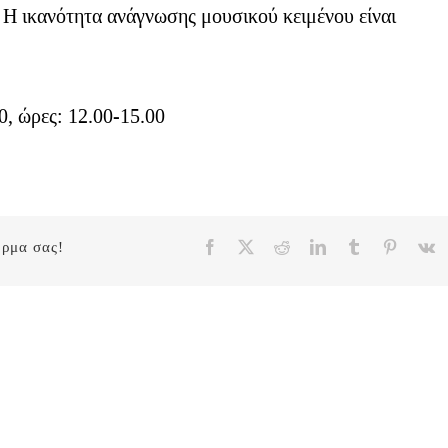
. Η ικανότητα ανάγνωσης μουσικού κειμένου είναι
, ώρες: 12.00-15.00
Facebook
X
Reddit
LinkedIn
Tumblr
Pinteres
V
όρμα σας!