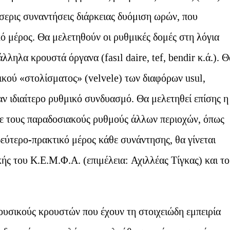
σερις συναντήσεις διάρκειας δυόμιση ωρών, που
ό μέρος. Θα μελετηθούν οι ρυθμικές δομές στη λόγια
ληλα κρουστά όργανα (fasıl daire, tef, bendir κ.ά.). Θ
ικού «στολίσματος» (velvele) των διαφόρων usul,
ν ιδιαίτερο ρυθμικό συνδυασμό. Θα μελετηθεί επίσης η
με τους παραδοσιακούς ρυθμούς άλλων περιοχών, όπως
εύτερο-πρακτικό μέρος κάθε συνάντησης, θα γίνεται
 του Κ.Ε.Μ.Φ.Α. (επιμέλεια: Αχιλλέας Τίγκας) και το
ουσικούς κρουστών που έχουν τη στοιχειώδη εμπειρία