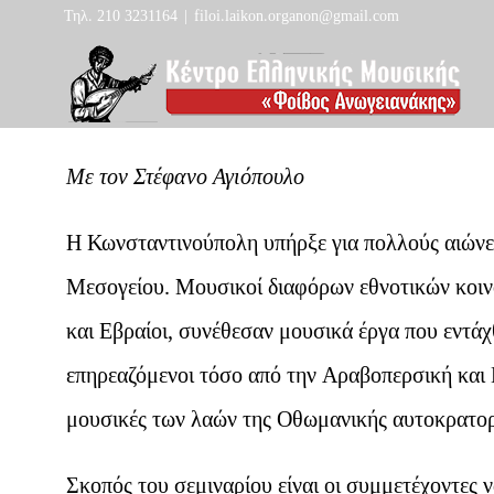
Skip
Τηλ. 210 3231164
|
filoi.laikon.organon@gmail.com
to
content
Με τον Στέφανο Αγιόπουλο
Η Κωνσταντινούπολη υπήρξε για πολλούς αιώνε
Μεσογείου. Μουσικοί διαφόρων εθνοτικών κοιν
και Εβραίοι, συνέθεσαν μουσικά έργα που εντάχ
επηρεαζόμενοι τόσο από την Αραβοπερσική και 
μουσικές των λαών της Οθωμανικής αυτοκρατορ
Σκοπός του σεμιναρίου είναι οι συμμετέχοντες 