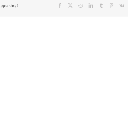
Facebook
X
Reddit
LinkedIn
Tumblr
Pinteres
V
όρμα σας!