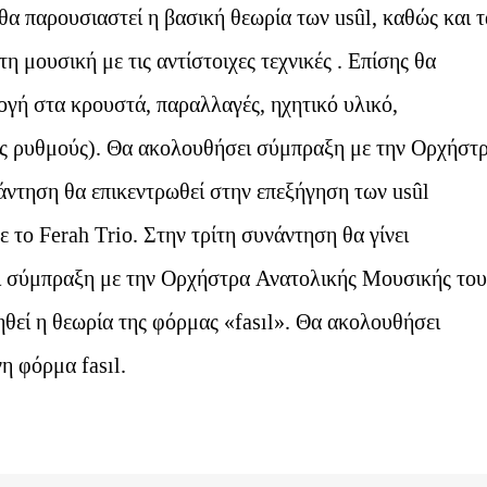
α παρουσιαστεί η βασική θεωρία των usûl, καθώς και τ
 μουσική με τις αντίστοιχες τεχνικές . Επίσης θα
γή στα κρουστά, παραλλαγές, ηχητικό υλικό,
ς ρυθμούς). Θα ακολουθήσει σύμπραξη με την Ορχήστ
τηση θα επικεντρωθεί στην επεξήγηση των usûl
 το Ferah Τrio. Στην τρίτη συνάντηση θα γίνει
ι σύμπραξη με την Ορχήστρα Ανατολικής Μουσικής του
θεί η θεωρία της φόρμας «fasıl». Θα ακολουθήσει
η φόρμα fasıl.